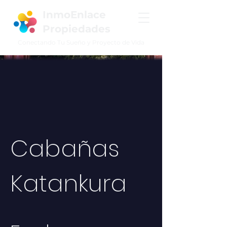
InmoEnlace
Propiedades
Conectando Tu Sueño y Proyecto de Vida
Cabañas
Katankura