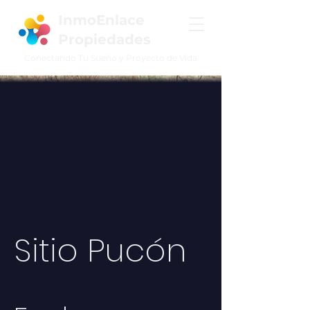
InmoEnlace
Propiedades
Conectando Tu Sueño y Proyecto de Vida
Sitio Pucón